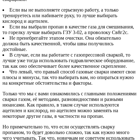
Если вы не выполняете серьезную работу, а только
тренируетесь или набиваете руку, то лучше выбирать
кислород и ацетилен.
Если вы выбрали пропан в качестве газа для смешивания,
то горелку лучше выбирать ГЗУ 3-02, а проволоку Св8г2с.
Не пренебрегайте этапом очистки. Она обязательно
должна быть качественной, чтобы швы получились
достойные.
В случае, если вы работаете с газопрессовой сваркой, то
лучше уже тогда использовать гидравлическое оборудование,
так как оно обеспечивает более качественное скрепление.
Что левый, что правый способ газовые сварки имеют свои
плюсы и минусы, так что выбирать вам, но опираться нужно
на конкретные обстоятельства и факторы.
Только что мы с вами ознакомились с главными положениями
сварки газом, её методами, разновидностями и разными
нюансами. Как правило, в таком случае используются
ацетилен и кислород, но ацетилен можно заменять на
некоторые другие газы, в частности на пропан.
Но примечательно то, что если осуществлять сварку
пропаном, то будет довольно сложно, так как нужно много
чего учитывать. Так что, новичкам не советуем использовать