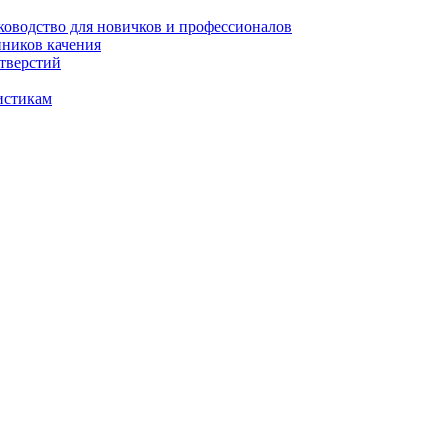
уководство для новичков и профессионалов
пников качения
отверстий
истикам