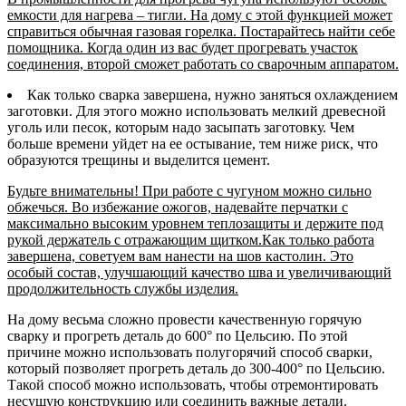
емкости для нагрева – тигли. На дому с этой функцией может
справиться обычная газовая горелка. Постарайтесь найти себе
помощника. Когда один из вас будет прогревать участок
соединения, второй сможет работать со сварочным аппаратом.
Как только сварка завершена, нужно заняться охлаждением
заготовки. Для этого можно использовать мелкий древесной
уголь или песок, которым надо засыпать заготовку. Чем
больше времени уйдет на ее остывание, тем ниже риск, что
образуются трещины и выделится цемент.
Будьте внимательны! При работе с чугуном можно сильно
обжечься. Во избежание ожогов, надевайте перчатки с
максимально высоким уровнем теплозащиты и держите под
рукой держатель с отражающим щитком.Как только работа
завершена, советуем вам нанести на шов кастолин. Это
особый состав, улучшающий качество шва и увеличивающий
продолжительность службы изделия.
На дому весьма сложно провести качественную горячую
сварку и прогреть деталь до 600° по Цельсию. По этой
причине можно использовать полугорячий способ сварки,
который позволяет прогреть деталь до 300-400° по Цельсию.
Такой способ можно использовать, чтобы отремонтировать
несущую конструкцию или соединить важные детали.