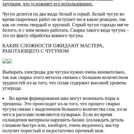
хрупким, что усложняет его использование.
Чугун делится на два вида: белый и серый. Белый чугун во
время сварочных работ не вступает ни в какие реакции, так
как он очень твердый и хрупкий. Серый чугун гораздо мягче
белого, и с ним можно работать. Сварка такого вида чугуна –
это по факту обработка ковкого чугуна.
КАКИЕ СЛОЖНОСТИ ОЖИДАЮТ МАСТЕРА,
РАБОТАЮЩЕГО С ЧУГУНОМ
Выбирать электроды для чугуна нужно очень внимательно,
так как сварка этого металла связана с большим количеством
трудностей из-за того, что сплав содержит высокий уровень
углерода:
Во время формирования шва могут возникать поры и
трещины. Это происходит из-за того, что процесс сварки
чугуна связан с выделением большого количества газа, из-за
чего в расплаве появляются пузырьки. Если во время
охлаждения материала нарушить баланс (охлаждать деталь
слишком быстро или, наоборот, очень медленно), мастер
получит пористый и недостаточно прочный шов.