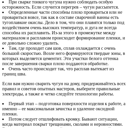
При сварке тонкого чугуна нужно соблюдать особую
осторожность. Если случится перегрев – чугун рассыпется.
Определенные части способны плохо провариться или не
провариться вовсе, так как в составе сварочной ванны есть
тугоплавкие окислы. Дело в том, что они плавятся только под
воздействием очень высоких температур, и дуга не всегда
способна их расплавить. Из-за этого в промежутке между
материалом и расплавом происходит формирование пленки, и
ее довольно сложно удалить.
Там, где проходит сам шов, сплав охлаждается с очень
большой скоростью. Возле него формируются твердые зоны, в
которых выделяется цементит. Эти участки белого оттенка
после завершения сварки плохо поддаются обработке.
Очень часто происходит так, что расплав вытекает из
границ шва.
Если вам нужно сварить чугун на дому, придерживайтесь всех
правил и советов опытных мастеров, выберите правильные
электроды, а также и четко следуйте технологии работы.
Первый этап – подготовка поверхности изделия к работе, а
именно – ее максимальная зачистка и удаление оксидной
пленки.
Потом следует отшлифовать кромку. Бывают ситуации,
когда материал покрыт трещинами, сколами и неровностями.