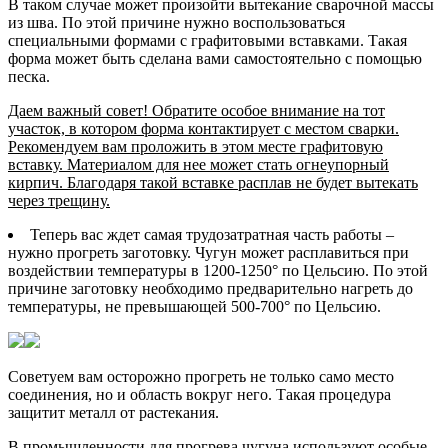
В таком случае может произойти вытекание сварочной массы
из шва. По этой причине нужно воспользоваться
специальными формами с графитовыми вставками. Такая
форма может быть сделана вами самостоятельно с помощью
песка.
Даем важный совет! Обратите особое внимание на тот
участок, в котором форма контактирует с местом сварки.
Рекомендуем вам проложить в этом месте графитовую
вставку. Материалом для нее может стать огнеупорный
кирпич. Благодаря такой вставке расплав не будет вытекать
через трещину.
Теперь вас ждет самая трудозатратная часть работы –
нужно прогреть заготовку. Чугун может расплавиться при
воздействии температуры в 1200-1250° по Цельсию. По этой
причине заготовку необходимо предварительно нагреть до
температуры, не превышающей 500-700° по Цельсию.
Советуем вам осторожно прогреть не только само место
соединения, но и область вокруг него. Такая процедура
защитит металл от растекания.
В промышленности для прогрева чугуна используют особые