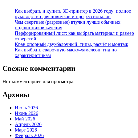
Как выбрать и купить 3D-принтер в 2026 году: полное
руководство для новичков и профессионалов
Чем свертные (разрезные) втулки лучше обычных
подшипников качения
Перфорированный лист: как выбрать материал и размер
отверстий
Кран опорный двухбалочный: типы, расчёт и монтаж
Как выбрать сварочную маску-хамелеон: гид по
характеристикам
Свежие комментарии
Нет комментариев для просмотра.
Архивы
Июль 2026
Июнь 2026
Май 2026
Апрель 2026
Март 2026
Февраль 2026