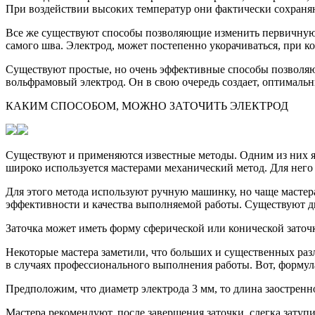
При воздействии высоких температур они фактически сохраня
Все же существуют способы позволяющие изменить первичную 
самого шва. Электрод, может постепенно укорачиваться, при к
Существуют простые, но очень эффективные способы позволяю
вольфрамовый электрод. Он в свою очередь создает, оптималь
КАКИМ СПОСОБОМ, МОЖНО ЗАТОЧИТЬ ЭЛЕКТРОД
Существуют и применяются известные методы. Одним из них яв
широко используется мастерами механический метод. Для него
Для этого метода используют ручную машинку, но чаще масте
эффективности и качества выполняемой работы. Существуют д
Заточка может иметь форму сферической или конической заточ
Некоторые мастера заметили, что больших и существенных раз
в случаях профессионального выполнения работы. Вот, формул
Предположим, что диаметр электрода 3 мм, то длина заостренно
Мастера рекомендуют, после завершения заточки, слегка затуп