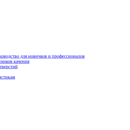
уководство для новичков и профессионалов
пников качения
отверстий
истикам