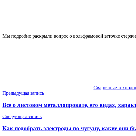
Мы подробно раскрыли вопрос о вольфрамовой заточке стержня
Сварочные техноло
Навигация
Предыдущая запись
по
Все о листовом металлопрокате, его видах, хара
записям
Следующая запись
Как подобрать электроды по чугуну, какие они бы