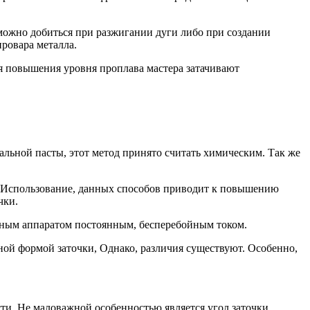
можно добиться при разжигании дуги либо при создании
ровара металла.
я повышения уровня проплава мастера затачивают
льной пасты, этот метод принято считать химическим. Так же
в. Использование, данных способов приводит к повышению
чки.
очным аппаратом постоянным, бесперебойным током.
ной формой заточки, Однако, различия существуют. Особенно,
сти. Не маловажной особенностью является угол заточки