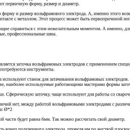
ют первичную форму, размер и диаметр.
форму и размер вольфрамового электрода. А, именно этого воз
онтакте с металлом. Этот процесс может быть первопричиной неп
щие справиться с этим нежелательным моментом. А именно, дл
ные, профессиональные швы.
ляется заточка вольфрамовых электродов с применением специа
 потребуются инструменты.
ра используют станок для затачивания вольфрамовых электродо
ве, наиболее используемые работающими мастерами формы зато
ки. Сферическую заточку, чаще используют для работы со свар
личий нет, между работой вольфрамовыми электродами с различ
а: Ø*2
й части будет равна 6мм. Так можно рассчитать свой диаметр.
ить конец полученного электрода, проведя им по жесткой плоско