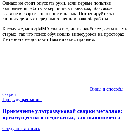
Однако не стоит опускать руки, если первые попытки
выполнения работы завершились провалом, ибо самое
главное в сварке – терпение и навык. Потренируйтесь на
лишних деталях перед выполнением важной работы.
К тому же, метод ММА сварки один из наиболее доступных и
старых, так что поиск обучающих видеоуроков на просторах
Интернета не доставит Вам никаких проблем.
Виды и способы
сварки
Навигация
Предыдущая запись
по
Применение ультразвуковой сварки металлов:
записям
преимущества и недостатки, как выполняется
Следующая запись