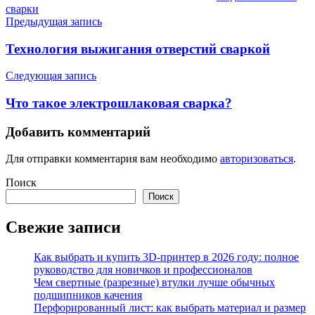
сварки
Навигация
Предыдущая запись
по
Технология выжигания отверстий сваркой
записям
Следующая запись
Что такое электрошлаковая сварка?
Добавить комментарий
Для отправки комментария вам необходимо
авторизоваться
.
Поиск
Поиск
Свежие записи
Как выбрать и купить 3D-принтер в 2026 году: полное
руководство для новичков и профессионалов
Чем свертные (разрезные) втулки лучше обычных
подшипников качения
Перфорированный лист: как выбрать материал и размер