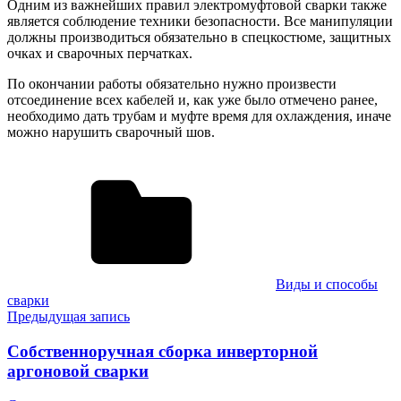
Одним из важнейших правил электромуфтовой сварки также
является соблюдение техники безопасности. Все манипуляции
должны производиться обязательно в спецкостюме, защитных
очках и сварочных перчатках.
По окончании работы обязательно нужно произвести
отсоединение всех кабелей и, как уже было отмечено ранее,
необходимо дать трубам и муфте время для охлаждения, иначе
можно нарушить сварочный шов.
Виды и способы
сварки
Навигация
Предыдущая запись
по
Собственноручная сборка инверторной
записям
аргоновой сварки