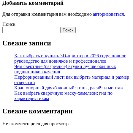
Добавить комментарий
Для отправки комментария вам необходимо
авторизоваться
.
Поиск
Поиск
Свежие записи
Как выбрать и купить 3D-принтер в 2026 году: полное
руководство для новичков и профессионалов
Чем свертные (разрезные) втулки лучше обычных
подшипников качения
Перфорированный лист: как выбрать материал и размер
отверстий
Кран опорный двухбалочный: типы, расчёт и монтаж
Как выбрать сварочную маску-хамелеон: гид по
характеристикам
Свежие комментарии
Нет комментариев для просмотра.