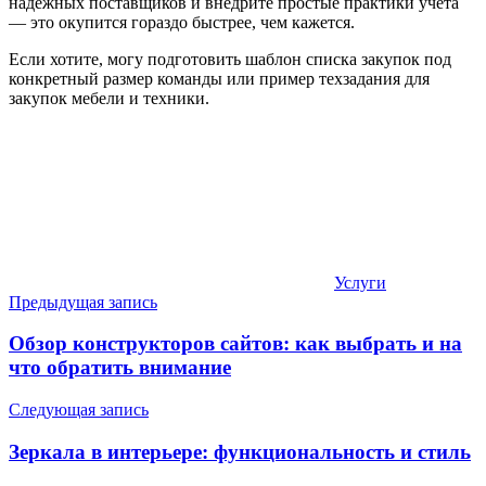
надежных поставщиков и внедрите простые практики учёта
— это окупится гораздо быстрее, чем кажется.
Если хотите, могу подготовить шаблон списка закупок под
конкретный размер команды или пример техзадания для
закупок мебели и техники.
Услуги
Навигация
Предыдущая запись
по
Обзор конструкторов сайтов: как выбрать и на
записям
что обратить внимание
Следующая запись
Зеркала в интерьере: функциональность и стиль