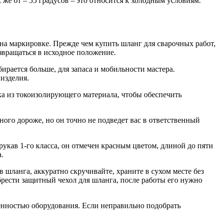
 же от – 55 градусов – это относится к холодным условиям.
а маркировке. Прежде чем купить шланг для сварочных работ,
звращаться в исходное положение.
ирается больше, для запаса и мобильности мастера.
изделия.
ка из токоизолирующего материала, чтобы обеспечить
ного дороже, но он точно не подведет вас в ответственный
 рукав 1-го класса, он отмечен красным цветом, длиной до пяти
.
 шланга, аккуратно скручивайте, храните в сухом месте без
брести защитный чехол для шланга, после работы его нужно
ренностью оборудования. Если неправильно подобрать