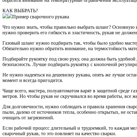
обратить внимание на температурные ограничения эксплуатации,
КАК ВЫБРАТЬ?
Пример сварочного рукава
Что нужно знать, чтобы правильно выбрать шланг? Основную 
нужно проверить его гибкость и эластичность, рукав не долже
Газовый шланг нужно подбирать так, чтобы было удобно мастеру
Обязательно нужно обратить внимание, на термостойкость мате
Подбирайте рукоятку под свою руку, она должна быть удобной 
безопасность. Лучше подбирать рукоятку с кнопочной регулиров
Не нужно надеяться на дешевизну рукава, опять же лучше остан
момент и всегда пригодится.
Чаще всего, мастера, полуавтоматом варят в защитной среде га
метров. Но чтобы рукав не скручивался во время работы, все ж
Для долговечности, нужно соблюдать и правила хранения сваро
пыли, далеко от источников тепла, особенно открытых, не ос
очищать от загрязнений.
Если рабочий процесс длительный и трудоемкий, то каждая мел
сварочный рукав, то это повлияет на качество сварки.