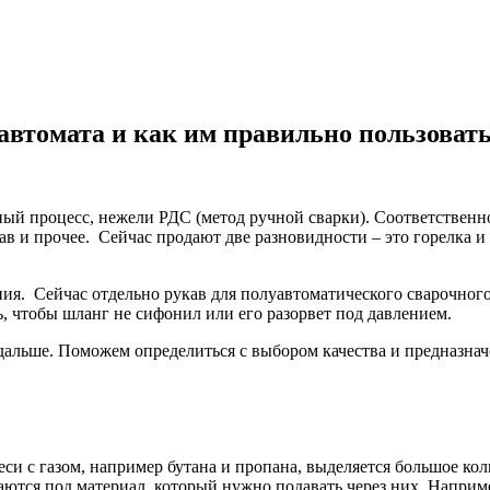
автомата и как им правильно пользоват
ый процесс, нежели РДС (метод ручной сварки). Соответственно
кав и прочее. Сейчас продают две разновидности – это горелка 
ния. Сейчас отдельно рукав для полуавтоматического сварочного
ь, чтобы шланг не сифонил или его разорвет под давлением.
ь дальше. Поможем определиться с выбором качества и предназна
си с газом, например бутана и пропана, выделяется большое коли
ются под материал, который нужно подавать через них. Например