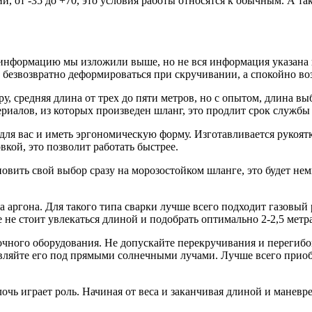
 от -35 до +70, это условия работы относятся к обычным. А так
информацию мы изложили выше, но не вся информация указана н
н безвозвратно деформироваться при скручивании, а спокойно во
, средняя длина от трех до пяти метров, но с опытом, длина выб
риалов, из которых произведен шланг, это продлит срок службы 
для вас и иметь эргономическую форму. Изготавливается рукоят
кой, это позволит работать быстрее.
овить свой выбор сразу на морозостойком шланге, это будет нем
за аргона. Для такого типа сварки лучше всего подходит газовый
е не стоит увлекаться длиной и подобрать оптимально 2-2,5 метра
чного оборудования. Не допускайте перекручивания и перегибов
тавляйте его под прямыми солнечными лучами. Лучше всего прио
очь играет роль. Начиная от веса и заканчивая длиной и манев