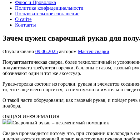
Флюс и Проволока
Политика конфиденциальности
Пользовательское соглашение
О сайте
Контакты
Зачем нужен сварочный рукав для полу
Опубликовано
09.06.2025
автором
Мастер сварки
Полуавтоматическая сварка, более технологичный и усложненн
полуавтомата требуются горелки, баллоны с газом, газовый ру
обозначают один и тот же аксессуар.
Рукав-горелка состоит из горелки, рукава и элементов соедине
то, что чаще всего портится, за ним нужно внимательно следит
О такой части оборудования, как газовый рукав, и пойдет реч
подбора.
ОБЩАЯ ИНФОРМАЦИЯ
Сварочный рукав – незаменимый помощник
Сварка производится потому что, при сгорании кислорода в сме
и используется сварочный шланг, конструкции рукавов подбира