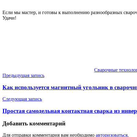
Если мы мастер, и готовы к выполнению разнообразных сварочн
Удачи!
Сварочные техноло
Навигация
Предыдущая запись
по
Как используется магнитный угольник в сварочн
записям
Следующая запись
Простая самодельная контактная сварка из инве
Добавить комментарий
Для отправки комментария вам необходимо
авторизоваться
.