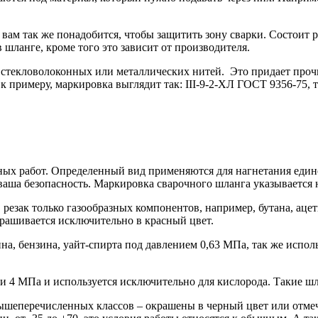
в вам так же понадобится, чтобы защитить зону сварки. Состоит
 шланге, кроме того это зависит от производителя.
текловолоконных или металлических нитей. Это придает прочн
к примеру, маркировка выглядит так: III-9-2-ХЛ ГОСТ 9356-75, т
чных работ. Определенный вид применяются для нагнетания еди
ваша безопасность. Маркировка сварочного шланга указывается 
 резак только газообразных компонентов, например, бутана, аце
крашивается исключительно в красный цвет.
ина, бензина, уайт-спирта под давлением 0,63 МПа, так же испол
ли 4 МПа и используется исключительно для кислорода. Такие ш
ышеперечисленных классов – окрашены в черный цвет или отме