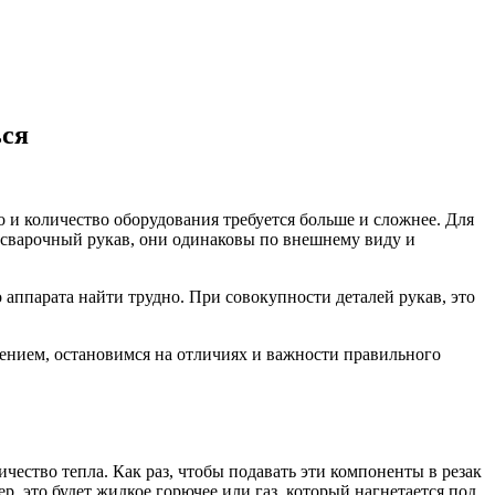
ься
 и количество оборудования требуется больше и сложнее. Для
и сварочный рукав, они одинаковы по внешнему виду и
 аппарата найти трудно. При совокупности деталей рукав, это
чением, остановимся на отличиях и важности правильного
чество тепла. Как раз, чтобы подавать эти компоненты в резак
, это будет жидкое горючее или газ, который нагнетается под