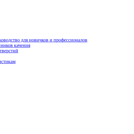
уководство для новичков и профессионалов
пников качения
отверстий
истикам