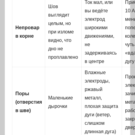
Ток мал, или
При
Шов
вы ведёте
10 А
выглядит
электрод
мен
целым, но
Непровар
широкими
поп
при изломе
в корне
движениями,
коле
видно, что
не
чуть
дно не
задерживаясь
«вд
проплавлено
в центре
дугу
Влажные
Про
электроды,
элек
ржавый
Поры
зачи
Маленькие
металл,
(отверстия
мета
дырочки
плохая защита
в шве)
рабо
дуги (ветер,
зак
слишком
две
длинная дуга)