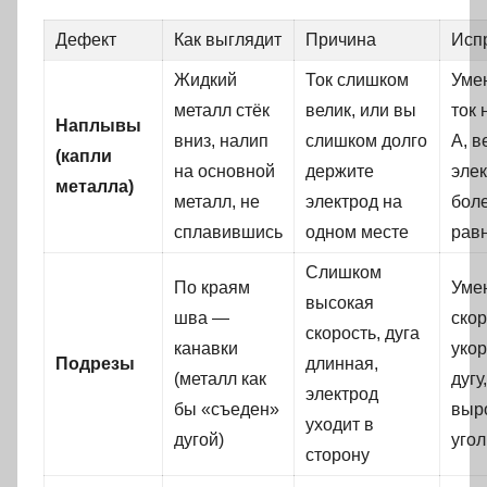
Дефект
Как выглядит
Причина
Исп
Жидкий
Ток слишком
Уме
металл стёк
велик, или вы
ток 
Наплывы
вниз, налип
слишком долго
А, в
(капли
на основной
держите
эле
металла)
металл, не
электрод на
бол
сплавившись
одном месте
рав
Слишком
По краям
Уме
высокая
шва —
скор
скорость, дуга
канавки
укор
Подрезы
длинная,
(металл как
дугу,
электрод
бы «съеден»
выр
уходит в
дугой)
угол
сторону