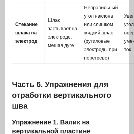
Неправильный
угол наклона
Уве
Шлак
Стекание
или слишком
угол
застывает на
шлака на
жидкий шлак
ввер
электроде,
электрод
(рутиловые
уме
мешая дуге
электроды при
ток
перегреве)
Часть 6. Упражнения для
отработки вертикального
шва
Упражнение 1. Валик на
вертикальной пластине