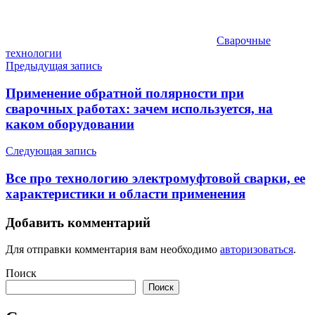
Сварочные
технологии
Навигация
Предыдущая запись
по
Применение обратной полярности при
записям
сварочных работах: зачем используется, на
каком оборудовании
Следующая запись
Все про технологию электромуфтовой сварки, ее
характеристики и области применения
Добавить комментарий
Для отправки комментария вам необходимо
авторизоваться
.
Поиск
Поиск