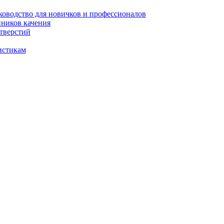
уководство для новичков и профессионалов
пников качения
отверстий
истикам