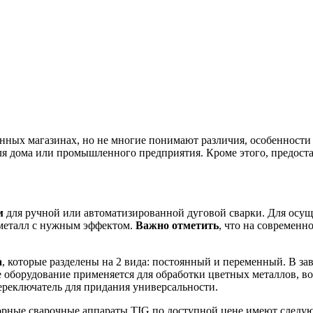
ных магазинах, но не многие понимают различия, особенности
ля дома или промышленного предприятия. Кроме этого, предост
м
для ручной или автоматизированной дуговой сварки. Для осущ
а металл с нужным эффектом.
Важно отметить
, что на современн
а
, которые разделены на 2 вида: постоянный и переменный. В за
 оборудование применяется для обработки цветных металлов, во
ереключатель для придания универсальности.
торные сварочные аппараты TIG по доступной цене имеют следу