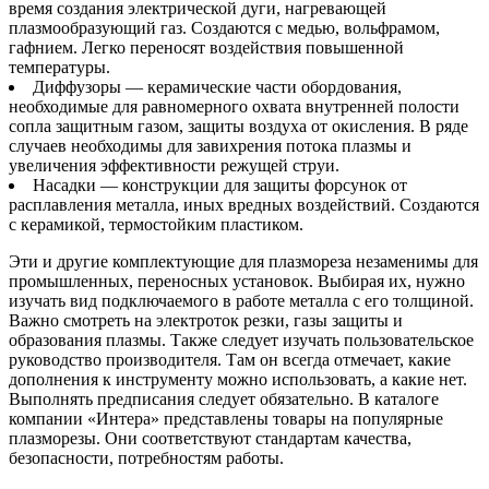
время создания электрической дуги, нагревающей
плазмообразующий газ. Создаются с медью, вольфрамом,
гафнием. Легко переносят воздействия повышенной
температуры.
Диффузоры — керамические части обордования,
необходимые для равномерного охвата внутренней полости
сопла защитным газом, защиты воздуха от окисления. В ряде
случаев необходимы для завихрения потока плазмы и
увеличения эффективности режущей струи.
Насадки — конструкции для защиты форсунок от
расплавления металла, иных вредных воздействий. Создаются
с керамикой, термостойким пластиком.
Эти и другие комплектующие для плазмореза незаменимы для
промышленных, переносных установок. Выбирая их, нужно
изучать вид подключаемого в работе металла с его толщиной.
Важно смотреть на электроток резки, газы защиты и
образования плазмы. Также следует изучать пользовательское
руководство производителя. Там он всегда отмечает, какие
дополнения к инструменту можно использовать, а какие нет.
Выполнять предписания следует обязательно. В каталоге
компании «Интера» представлены товары на популярные
плазморезы. Они соответствуют стандартам качества,
безопасности, потребностям работы.