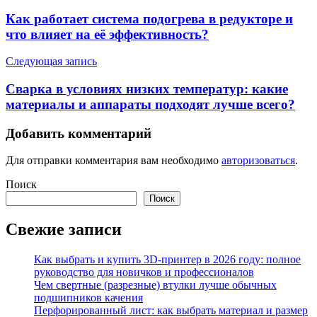
по
Как работает система подогрева в редукторе и
записям
что влияет на её эффективность?
Следующая запись
Сварка в условиях низких температур: какие
материалы и аппараты подходят лучше всего?
Добавить комментарий
Для отправки комментария вам необходимо
авторизоваться
.
Поиск
Поиск
Свежие записи
Как выбрать и купить 3D-принтер в 2026 году: полное
руководство для новичков и профессионалов
Чем свертные (разрезные) втулки лучше обычных
подшипников качения
Перфорированный лист: как выбрать материал и размер