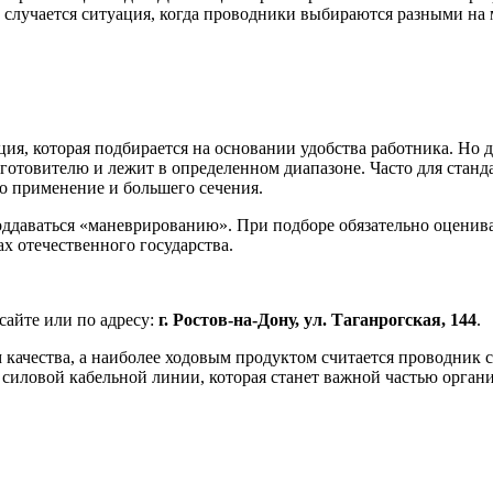
 случается ситуация, когда проводники выбираются разными на м
ция, которая подбирается на основании удобства работника. Н
изготовителю и лежит в определенном диапазоне. Часто для станд
 применение и большего сечения.
оддаваться «маневрированию». При подборе обязательно оценива
х отечественного государства.
сайте или по адресу:
г. Ростов-на-Дону, ул. Таганрогская, 144
.
 качества, а наиболее ходовым продуктом считается проводник с
й силовой кабельной линии, которая станет важной частью орга