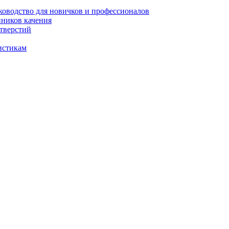
уководство для новичков и профессионалов
пников качения
отверстий
истикам