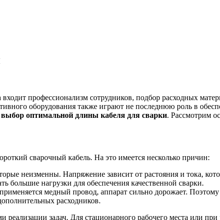
й
а входит профессионализм сотрудников, подбор расходных матер
тивного оборудования также играют не последнюю роль в обесп
я
выбор оптимальной длины кабеля для сварки
. Рассмотрим о
короткий сварочный кабель. На это имеется несколько причин:
торые неизменны. Напряжение зависит от растояния и тока, кот
ть большие нагрузки для обеспечения качественной сварки.
 применяется медный провод, аппарат сильно дорожает. Поэтому
дополнительных расходников.
и реализации задач. Для стационарного рабочего места или при р