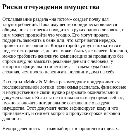
Риски отчуждения имущества
Откладывание раздела «на потом» создает почву для
злоупотреблений. Пока имущество юридически является
общим, но фактически находится в руках одного человека, с
ним может произойти что угодно. Его могут продать,
подарить, заложить в банк или, что встречается нередко,
привести в негодность. Когда второй супруг спохватится и
подаст иск о разделе, делить может быть уже нечего. Конечно,
можно требовать денежную компенсацию за проданную без
спроса дачу, но взыскать реальные деньги с человека, у
которого официально ничего нет, — задача куда более
сложная, чем просто переписать половину дома на себя.
Эксперты «Malov & Malov» рекомендуют придерживаться
последовательной логики: если семья распалась, финансовые
и имущественные связи нужно разрывать окончательно и
документально. Если вы не готовы идти в суд прямо сейчас,
нужно заключить нотариальное соглашение о разделе
имущества. Этот документ четко зафиксирует, кому и что
принадлежит, и снимет вопрос о пропуске сроков исковой
давности.
Неопределенность — главный враг в юридических делах.