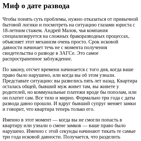
Миф о дате развода
Чтобы понять суть проблемы, нужно отказаться от привычной
бытовой логики и посмотреть на ситуацию глазами юриста с
18-летним стажем. Андрей Малов, чья компания
специализируется на сложных бракоразводных процессах,
объясняет этот механизм очень просто. Срок исковой
давности начинает течь не с момента получения
свидетельства о разводе в ЗАГСе. Это самое
распространенное заблуждение.
По закону, отсчет времени начинается с того дня, когда ваше
право было нарушено, или когда вы об этом узнали.
Представьте ситуацию: вы развелись пять лет назад. Квартира
осталась общей, бывший муж живет там, вы живете у
родителей, но коммунальные платежи вроде бы пополам, или
он платит сам. Все тихо и мирно. Формально три года с даты
развода давно прошли. И вдруг бывший супруг меняет замки
и говорит, что квартира теперь только его.
Именно в этот момент — когда вы не смогли попасть в
квартиру или узнали о смене замков — ваше право было
нарушено. Именно с этой секунды начинают тикать те самые
три года исковой давности. Получается, что разделить