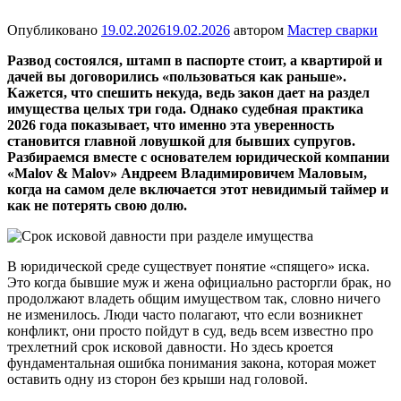
Опубликовано
19.02.2026
19.02.2026
автором
Мастер сварки
Развод состоялся, штамп в паспорте стоит, а квартирой и
дачей вы договорились «пользоваться как раньше».
Кажется, что спешить некуда, ведь закон дает на раздел
имущества целых три года. Однако судебная практика
2026 года показывает, что именно эта уверенность
становится главной ловушкой для бывших супругов.
Разбираемся вместе с основателем юридической компании
«Malov & Malov» Андреем Владимировичем Маловым,
когда на самом деле включается этот невидимый таймер и
как не потерять свою долю.
В юридической среде существует понятие «спящего» иска.
Это когда бывшие муж и жена официально расторгли брак, но
продолжают владеть общим имуществом так, словно ничего
не изменилось. Люди часто полагают, что если возникнет
конфликт, они просто пойдут в суд, ведь всем известно про
трехлетний срок исковой давности. Но здесь кроется
фундаментальная ошибка понимания закона, которая может
оставить одну из сторон без крыши над головой.