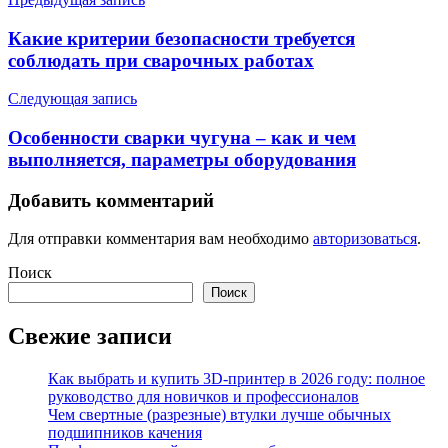
Навигация
по
Какие критерии безопасности требуется
записям
соблюдать при сварочных работах
Следующая запись
Особенности сварки чугуна – как и чем
выполняется, параметры оборудования
Добавить комментарий
Для отправки комментария вам необходимо
авторизоваться
.
Поиск
Поиск
Свежие записи
Как выбрать и купить 3D-принтер в 2026 году: полное
руководство для новичков и профессионалов
Чем свертные (разрезные) втулки лучше обычных
подшипников качения