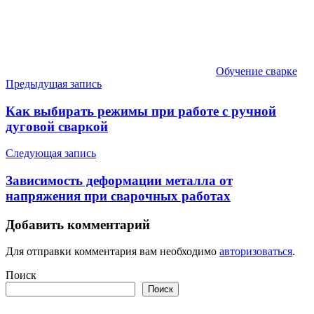
Обучение сварке
Навигация
Предыдущая запись
по
Как выбирать режимы при работе с ручной
записям
дуговой сваркой
Следующая запись
Зависимость деформации металла от
напряжения при сварочных работах
Добавить комментарий
Для отправки комментария вам необходимо
авторизоваться
.
Поиск
Поиск