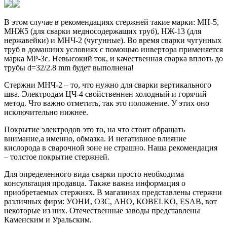
В этом случае в рекомендациях стержней такие марки: MH-5,
MHЖ5 (для сварки медносодержащих труб), HЖ-13 (для
нержавейки) и MHЧ-2 (чугунные). Во время сварки чугунных
труб в домашних условиях с помощью инвертора применяется
марка МР-3с. Невысокий ток, и качественная сварка вплоть до
трубы d=32/2.8 mm будет выполнена!
Стержни МНЧ-2 – то, что нужно для сварки вертикального
шва. Электродам ЦЧ-4 свойственнен холодный и горячий
метод. Что важно отметить, так это положение. У этих оно
исключительно нижнее.
Покрытие электродов это то, на что стоит обращать
внимание,а именно, обмазка. И негативное влияние
кислорода в сварочной зоне не страшно. Наша рекомендация
– толстое покрытие стержней.
Для определенного вида сварки просто необходима
консультация продавца. Также важна информация о
приобретаемых стержнях. В магазинах представлены стержни
различных фирм: УOНИ, OЗС, АНO, КОВЕLKO, ЕSAB, вот
некоторые из них. Отечественные заводы представлены
Каменским и Уральским.