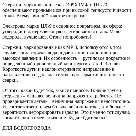
Стержни, маркированные как Э09Х1МФ и ЦЛ-20,
обеспечивают прочный шов при высокой теплоустойчивости
стали. Всему “виной” толстое покрытие.
Электроды марки ЦЛ-9 с основное покрытием, их сфера:
углеродистая, нержавеющая и легированная сталь. Мало
водорода, лучше шов. Стоит попробовать!
Стержни, маркированные как МР-3, используются в том
случае, когда горячая вода подается постоянно или при
высоком давлении. Их особенность – рутиловое покрытие и
определённый проволочный конструктив. Их d=3-5 mm.
Короткость дуги и наклон стержня по направлению к
наплавлению создаст максимальную герметичность места
сварки.
От того, какой будет ток, зависит многое. Тоньше труба и
стержень – меньшее величина напряжения требуется. Не
проваривается деталь – величины напряжения недостаточно.
И, соответственно, чем больше величина тока, тем больше
вероятность деформировать изделие. Это именно тот случай,
когда толщина имеет значение. Будьте бдительны!
ДЛЯ ВОДОПРОВОДА