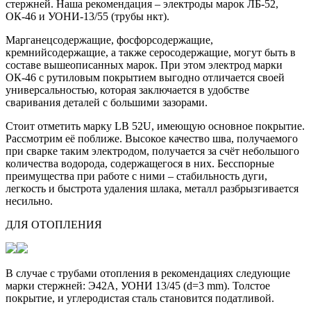
стержней. Наша рекомендация – электроды марок ЛБ-52,
ОК-46 и УОНИ-13/55 (трубы нкт).
Марганецсодержащие, фосфорсодержащие,
кремнийсодержащие, а также серосодержащие, могут быть в
составе вышеописанных марок. При этом электрод марки
ОК-46 с рутиловым покрытием выгодно отличается своей
универсальностью, которая заключается в удобстве
сваривания деталей с большими зазорами.
Стоит отметить марку LB 52U, имеющую основное покрытие.
Рассмотрим её поближе. Высокое качество шва, получаемого
при сварке таким электродом, получается за счёт небольшого
количества водорода, содержащегося в них. Бесспорные
преимущества при работе с ними – стабильность дуги,
легкость и быстрота удаления шлака, металл разбрызгивается
несильно.
ДЛЯ ОТОПЛЕНИЯ
В случае с трубами отопления в рекомендациях следующие
марки стержней: Э42А, УОНИ 13/45 (d=3 mm). Толстое
покрытие, и углеродистая сталь становится податливой.