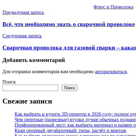
Флюс и Проволока
Навигация
Предыдущая запись
по
Всё, что необходимо знать о сварочной проволоке
записям
Следующая запись
Сварочная проволока для газовой сварки – какая
Добавить комментарий
Для отправки комментария вам необходимо
авторизоваться
.
Поиск
Поиск
Свежие записи
Как выбрать и купить 3D-принтер в 2026 году: полное р
Чем свертные (разрезные) втулки лучше обычных подши
Перфорированный лист: как выбрать материал и размер 
Кран опорный двухбалочный: типы, расчёт и монтаж
Как выбрать сварочную маску-хамелеон: гид по характер