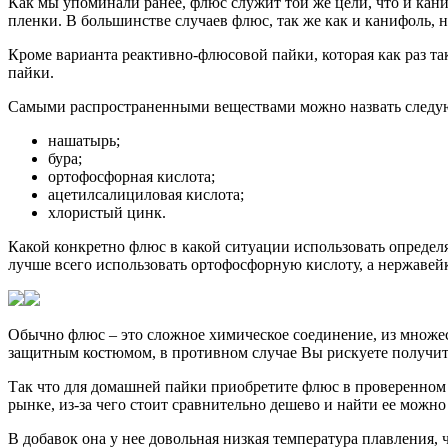
Как мы упоминали ранее, флюс служит той же цели, что и кани
пленки. В большинстве случаев флюс, так же как и канифоль, н
Кроме варианта реактивно-флюсовой пайки, которая как раз та
пайки.
Самыми распространенными веществами можно назвать следу
нашатырь;
бура;
ортофосфорная кислота;
ацетилсалициловая кислота;
хлористый цинк.
Какой конкретно флюс в какой ситуации использовать определя
лучше всего использовать ортофосфорную кислоту, а нержавей
Обычно флюс – это сложное химическое соединение, из множест
защитным костюмом, в противном случае Вы рискуете получить 
Так что для домашней пайки приобретите флюс в проверенном 
рынке, из-за чего стоит сравнительно дешево и найти ее можно
В добавок она у нее довольная низкая температура плавления, 