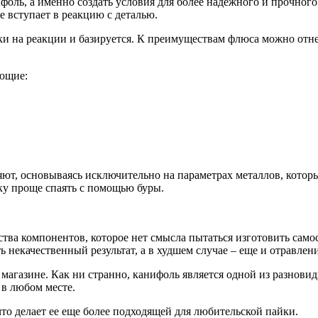
фоль, а именно создать условия для более надежного и прочног
е вступает в реакцию с деталью.
ки на реакции и базируется. К преимуществам флюса можно отне
ющие:
ют, основываясь исключительно на параметрах металлов, которы
ку проще спаять с помощью буры.
ва компонентов, которое нет смысла пытаться изготовить самос
некачественный результат, а в худшем случае – еще и отравлени
магазине. Как ни странно, канифоль является одной из разновид
 в любом месте.
что делает ее еще более подходящей для любительской пайки.