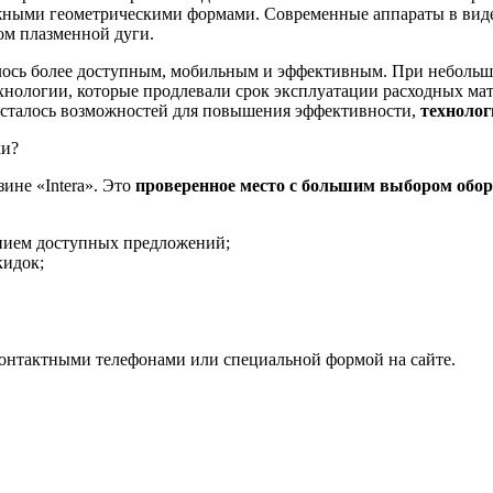
жными геометрическими формами. Современные аппараты в виде 
вом плазменной дуги.
илось более доступным, мобильным и эффективным. При небольш
ехнологии, которые продлевали срок эксплуатации расходных мат
 осталось возможностей для повышения эффективности,
технолог
ки?
ине «Intera». Это
проверенное место с большим выбором обо
ением доступных предложений;
кидок;
онтактными телефонами или специальной формой на сайте.