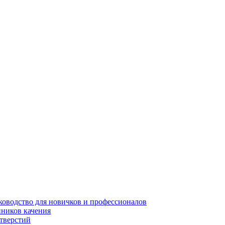
уководство для новичков и профессионалов
пников качения
отверстий