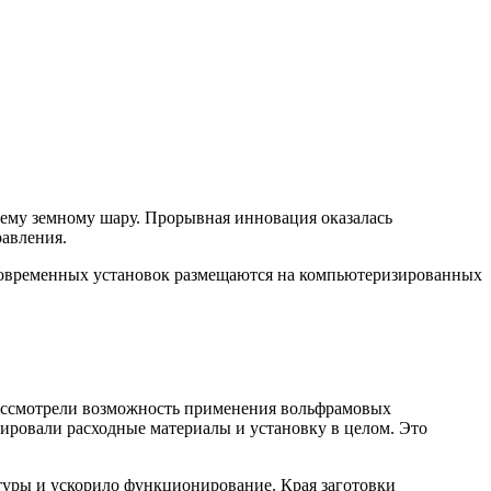
сему земному шару. Прорывная инновация оказалась
равления.
современных установок размещаются на компьютеризированных
 рассмотрели возможность применения вольфрамовых
зировали расходные материалы и установку в целом. Это
туры и ускорило функционирование. Края заготовки