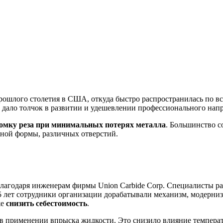
прошлого столетия в США, откуда быстро распространилась по в
о дало толчок в развитии и удешевлении профессионального нап
омку реза при минимальных потерях металла
. Большинство 
жной формы, различных отверстий.
я благодаря инженерам фирмы Union Carbide Corp. Специалисты
 5 лет сотрудники организации дорабатывали механизм, модерни
же
снизить себестоимость
.
 в применении впрыска жидкости. Это снизило влияние темпера